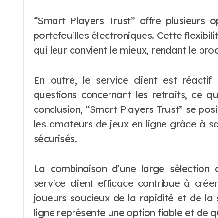
“Smart Players Trust” offre plusieurs o
portefeuilles électroniques. Cette flexibi
qui leur convient le mieux, rendant le pro
En outre, le service client est réacti
questions concernant les retraits, ce qu
conclusion, “Smart Players Trust” se pos
les amateurs de jeux en ligne grâce à sa
sécurisés.
La combinaison d’une large sélection d
service client efficace contribue à cré
joueurs soucieux de la rapidité et de la 
ligne représente une option fiable et de qu