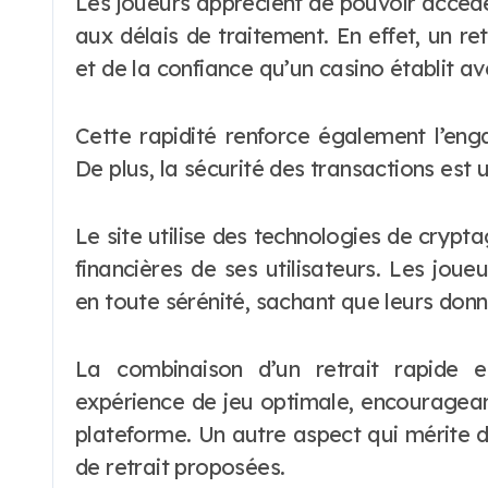
Les joueurs apprécient de pouvoir accéder
aux délais de traitement. En effet, un r
et de la confiance qu’un casino établit ave
Cette rapidité renforce également l’en
De plus, la sécurité des transactions est 
Le site utilise des technologies de cryp
financières de ses utilisateurs. Les joue
en toute sérénité, sachant que leurs donn
La combinaison d’un retrait rapide 
expérience de jeu optimale, encourageant
plateforme. Un autre aspect qui mérite d
de retrait proposées.