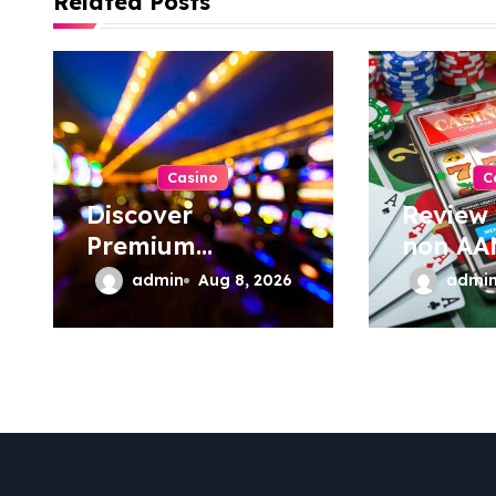
Related Posts
i
g
a
t
Casino
C
i
Discover
Review
o
Premium
non AA
Gaming
preliev
n
admin
Aug 8, 2026
admi
Experiences With
immedi
migliori casinò
Paymen
online Platforms