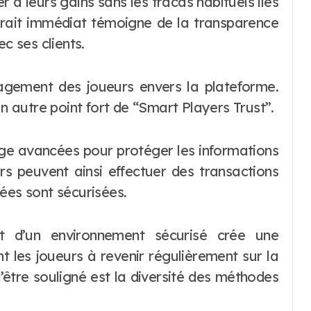
 à leurs gains sans les tracas habituels liés
etrait immédiat témoigne de la transparence
c ses clients.
gagement des joueurs envers la plateforme.
un autre point fort de “Smart Players Trust”.
tage avancées pour protéger les informations
urs peuvent ainsi effectuer des transactions
ées sont sécurisées.
et d’un environnement sécurisé crée une
 les joueurs à revenir régulièrement sur la
’être souligné est la diversité des méthodes