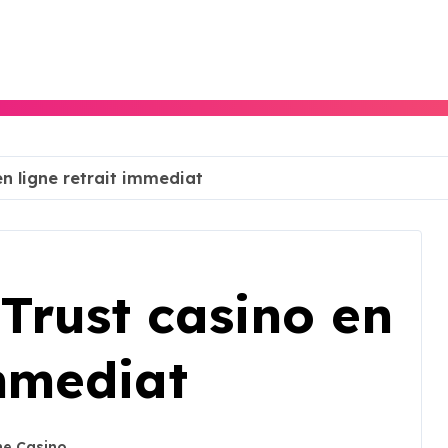
en ligne retrait immediat
Trust casino en
immediat
ne Casino