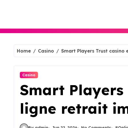
Skip
to
content
Home
Casino
Smart Players Trust casino 
Casino
Smart Players 
ligne retrait 
By admin
Jun 22, 2026
No Comments
#
Onli