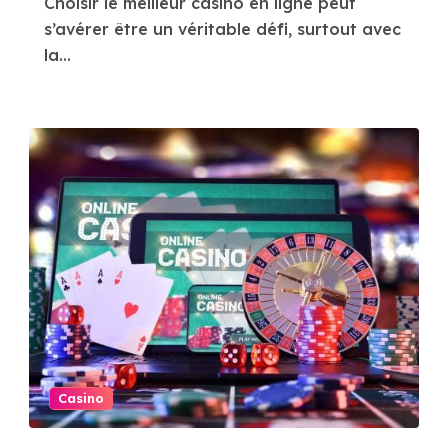
Choisir le meilleur casino en ligne peut
s’avérer être un véritable défi, surtout avec
la...
Casino