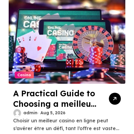
Casino
A Practical Guide to
Choosing a meilleur
casino en ligne
admin
Aug 5, 2026
Choisir un meilleur casino en ligne peut
s’avérer être un défi, tant l’offre est vaste...