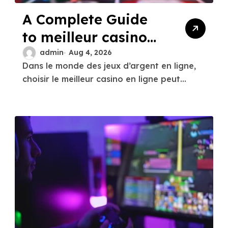
A Complete Guide
to meilleur casino
en ligne
admin
Aug 4, 2026
Dans le monde des jeux d’argent en ligne,
choisir le meilleur casino en ligne peut...