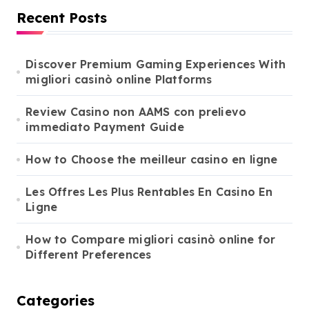
s
r
Recent Posts
c
p
h
a
f
o
Discover Premium Gaming Experiences With
g
r
migliori casinò online Platforms
i
:
Review Casino non AAMS con prelievo
n
immediato Payment Guide
a
t
How to Choose the meilleur casino en ligne
i
Les Offres Les Plus Rentables En Casino En
o
Ligne
n
How to Compare migliori casinò online for
Different Preferences
Categories