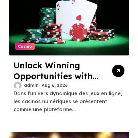
Casino
Unlock Winning
Opportunities with
Meilleur Casino En
admin
Aug 6, 2026
Dans l’univers dynamique des jeux en ligne,
Ligne
les casinos numériques se présentent
comme une plateforme...