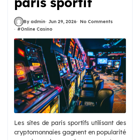
paris sportif
By admin
Jun 29, 2026
No Comments
#
Online Casino
Les sites de paris sportifs utilisant des
cryptomonnaies gagnent en popularité