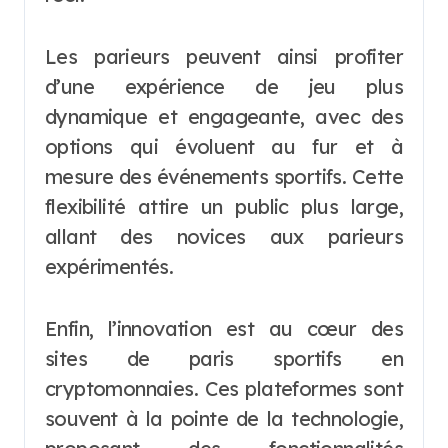
Les parieurs peuvent ainsi profiter
d’une expérience de jeu plus
dynamique et engageante, avec des
options qui évoluent au fur et à
mesure des événements sportifs. Cette
flexibilité attire un public plus large,
allant des novices aux parieurs
expérimentés.
Enfin, l’innovation est au cœur des
sites de paris sportifs en
cryptomonnaies. Ces plateformes sont
souvent à la pointe de la technologie,