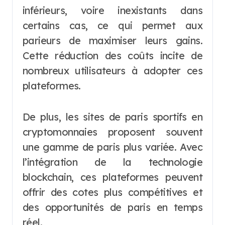
inférieurs, voire inexistants dans
certains cas, ce qui permet aux
parieurs de maximiser leurs gains.
Cette réduction des coûts incite de
nombreux utilisateurs à adopter ces
plateformes.
De plus, les sites de paris sportifs en
cryptomonnaies proposent souvent
une gamme de paris plus variée. Avec
l’intégration de la technologie
blockchain, ces plateformes peuvent
offrir des cotes plus compétitives et
des opportunités de paris en temps
réel.