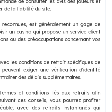
mmandé de consulter les avis des joueurs et
de la fiabilité du site.
es reconnues, est généralement un gage de
oisir un casino qui propose un service client
tions ou des préoccupations concernant vos
 avec les conditions de retrait spécifiques de
peuvent exiger une vérification d’identité
entraîner des délais supplémentaires.
termes et conditions liés aux retraits afin
suivant ces conseils, vous pourrez profiter
éable, avec des retraits instantanés qui