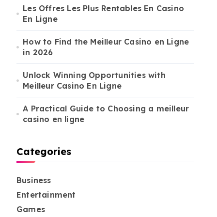
Les Offres Les Plus Rentables En Casino
En Ligne
How to Find the Meilleur Casino en Ligne
in 2026
Unlock Winning Opportunities with
Meilleur Casino En Ligne
A Practical Guide to Choosing a meilleur
casino en ligne
Categories
Business
Entertainment
Games