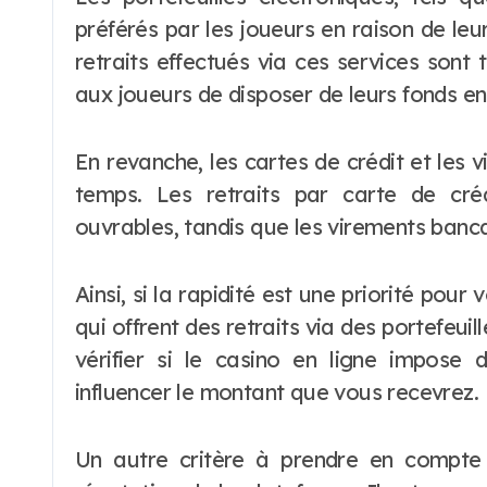
préférés par les joueurs en raison de leur
retraits effectués via ces services son
aux joueurs de disposer de leurs fonds e
En revanche, les cartes de crédit et les
temps. Les retraits par carte de créd
ouvrables, tandis que les virements banca
Ainsi, si la rapidité est une priorité pour v
qui offrent des retraits via des portefeuil
vérifier si le casino en ligne impose 
influencer le montant que vous recevrez.
Un autre critère à prendre en compte 