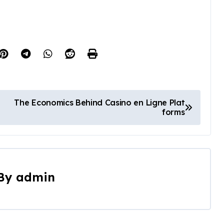
The Economics Behind Casino en Ligne Plat
forms
By
admin