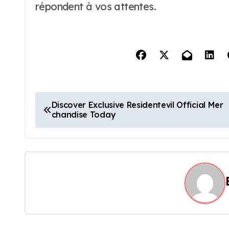
répondent à vos attentes.
P
Discover Exclusive Residentevil Official Mer
chandise Today
o
s
t
n
a
v