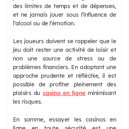
des limites de temps et de dépenses,
et ne jamais jouer sous l’influence de
l’alcool ou de l’émotion.
Les joueurs doivent se rappeler que le
jeu doit rester une activité de loisir et
non une source de stress ou de
problèmes financiers. En adoptant une
approche prudente et réfléchie, il est
possible de profiter pleinement des
plaisirs du
casino en ligne
minimisant
les risques.
En somme, essayer les casinos en
ligne en toute sécurité est une