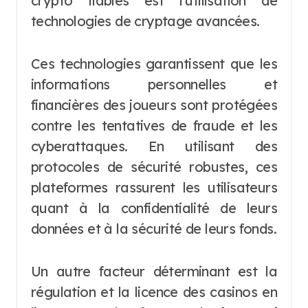
crypto fiables est l’utilisation de
technologies de cryptage avancées.
Ces technologies garantissent que les
informations personnelles et
financières des joueurs sont protégées
contre les tentatives de fraude et les
cyberattaques. En utilisant des
protocoles de sécurité robustes, ces
plateformes rassurent les utilisateurs
quant à la confidentialité de leurs
données et à la sécurité de leurs fonds.
Un autre facteur déterminant est la
régulation et la licence des casinos en