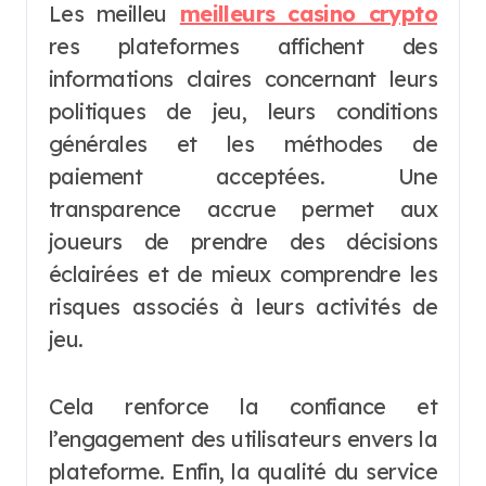
Les meilleu
meilleurs casino crypto
res plateformes affichent des
informations claires concernant leurs
politiques de jeu, leurs conditions
générales et les méthodes de
paiement acceptées. Une
transparence accrue permet aux
joueurs de prendre des décisions
éclairées et de mieux comprendre les
risques associés à leurs activités de
jeu.
Cela renforce la confiance et
l’engagement des utilisateurs envers la
plateforme. Enfin, la qualité du service