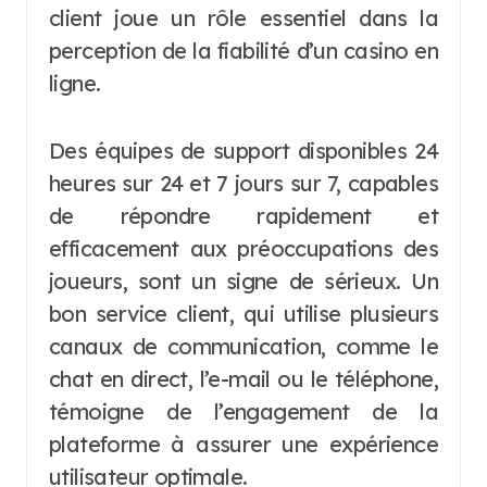
client joue un rôle essentiel dans la
perception de la fiabilité d’un casino en
ligne.
Des équipes de support disponibles 24
heures sur 24 et 7 jours sur 7, capables
de répondre rapidement et
efficacement aux préoccupations des
joueurs, sont un signe de sérieux. Un
bon service client, qui utilise plusieurs
canaux de communication, comme le
chat en direct, l’e-mail ou le téléphone,
témoigne de l’engagement de la
plateforme à assurer une expérience
utilisateur optimale.