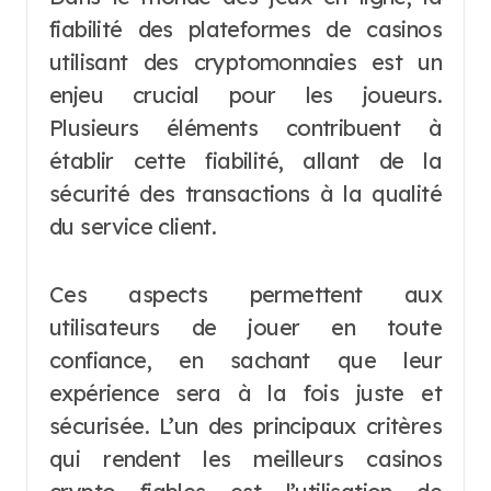
fiabilité des plateformes de casinos
utilisant des cryptomonnaies est un
enjeu crucial pour les joueurs.
Plusieurs éléments contribuent à
établir cette fiabilité, allant de la
sécurité des transactions à la qualité
du service client.
Ces aspects permettent aux
utilisateurs de jouer en toute
confiance, en sachant que leur
expérience sera à la fois juste et
sécurisée. L’un des principaux critères
qui rendent les meilleurs casinos