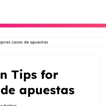
ejores casas de apuestas
n Tips for
 de apuestas
ne Betting