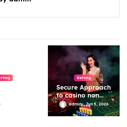
etting
Betting
 used to
Secure Approach
ite de
to casino non
ortif
aams sicuri
Jun 10, 2026
admin
Jun 5, 2026
mance