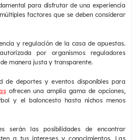
 múltiples factores que se deben considerar
licencia y regulación de la casa de apuestas.
utorizada por organismos reguladores
 de manera justa y transparente.
d de deportes y eventos disponibles para
as
ofrecen una amplia gama de opciones,
tbol y el baloncesto hasta nichos menos
 serán las posibilidades de encontrar
ten a tus intereses y conocimientos. Las