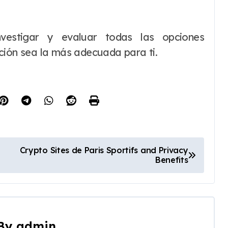
vestigar y evaluar todas las opciones
ción sea la más adecuada para ti.
Crypto Sites de Paris Sportifs and Privacy
Benefits
By
admin