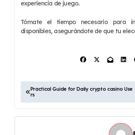
experiencia de juego.
Tómate el tiempo necesario para in
disponibles, asegurándote de que tu elec
P
Practical Guide for Daily crypto casino Use
rs
o
s
t