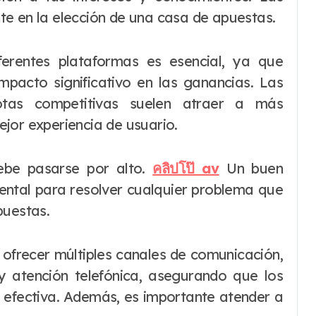
te en la elección de una casa de apuestas.
ferentes plataformas es esencial, ya que
mpacto significativo en las ganancias. Las
tas competitivas suelen atraer a más
jor experiencia de usuario.
debe pasarse por alto.
คลิปโป๊ av
Un buen
mental para resolver cualquier problema que
puestas.
 ofrecer múltiples canales de comunicación,
y atención telefónica, asegurando que los
 efectiva. Además, es importante atender a