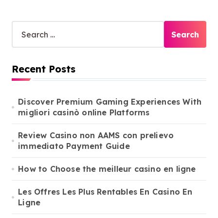
S
e
a
r
Recent Posts
c
h
f
o
Discover Premium Gaming Experiences With
r
migliori casinò online Platforms
:
Review Casino non AAMS con prelievo
immediato Payment Guide
How to Choose the meilleur casino en ligne
Les Offres Les Plus Rentables En Casino En
Ligne