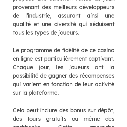
provenant des meilleurs développeurs
de l’industrie, assurant ainsi une
qualité et une diversité qui séduisent
tous les types de joueurs.
Le programme de fidélité de ce casino
en ligne est particulièrement captivant.
Chaque jour, les joueurs ont la
possibilité de gagner des récompenses
qui varient en fonction de leur activité
sur la plateforme.
Cela peut inclure des bonus sur dépôt,
des tours gratuits ou même des