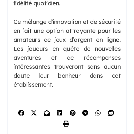
fidélité quotidien.
Ce mélange d’innovation et de sécurité
en fait une option attrayante pour les
amateurs de jeux d’argent en ligne.
Les joueurs en quête de nouvelles
aventures et de récompenses
intéressantes trouveront sans aucun
doute leur bonheur dans cet
établissement.