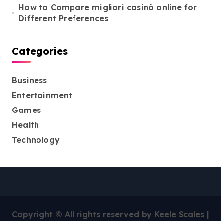
How to Compare migliori casinò online for
Different Preferences
Categories
Business
Entertainment
Games
Health
Technology
Copyright © All rights reserved by Keele Scales
|