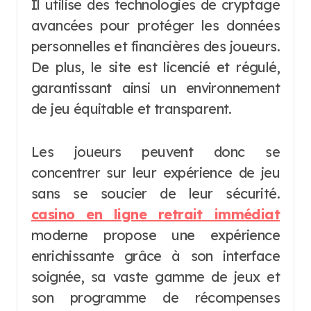
Il utilise des technologies de cryptage
avancées pour protéger les données
personnelles et financières des joueurs.
De plus, le site est licencié et régulé,
garantissant ainsi un environnement
de jeu équitable et transparent.
Les joueurs peuvent donc se
concentrer sur leur expérience de jeu
sans se soucier de leur sécurité.
casino en ligne retrait immédiat
moderne propose une expérience
enrichissante grâce à son interface
soignée, sa vaste gamme de jeux et
son programme de récompenses