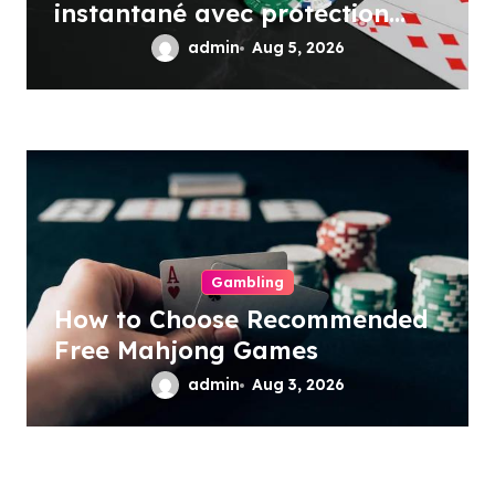
instantané avec protection
avancée
admin
Aug 5, 2026
Gambling
How to Choose Recommended
Free Mahjong Games
admin
Aug 3, 2026