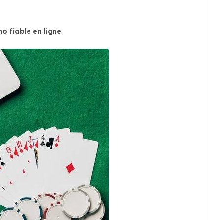
no fiable en ligne