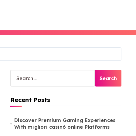
S
e
a
r
Recent Posts
c
h
f
o
Discover Premium Gaming Experiences
r
With migliori casinò online Platforms
: