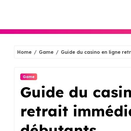
Skip
to
content
Home
Game
Guide du casino en ligne re
Game
Guide du casin
retrait immédi
débutants