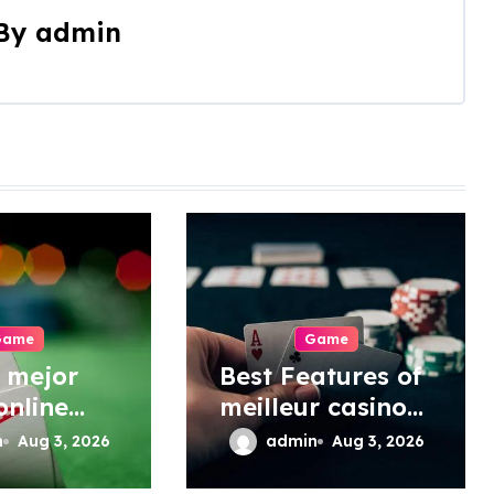
By
admin
Game
Game
 mejor
Best Features of
online
meilleur casino
s
en ligne
n
Aug 3, 2026
admin
Aug 3, 2026