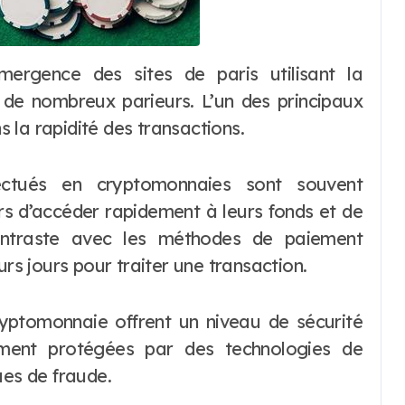
de nombreux parieurs. L’un des principaux
 la rapidité des transactions.
fectués en cryptomonnaies sont souvent
urs d’accéder rapidement à leurs fonds et de
contraste avec les méthodes de paiement
urs jours pour traiter une transaction.
cryptomonnaie offrent un niveau de sécurité
ement protégées par des technologies de
ues de fraude.