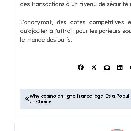
des transactions à un niveau de sécurité 
L’anonymat, des cotes compétitives e
qu’ajouter à l’attrait pour les parieurs 
le monde des paris.
P
Why casino en ligne france légal Is a Popul
ar Choice
o
s
t