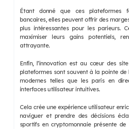
Étant donné que ces plateformes fo
bancaires, elles peuvent offrir des marges
plus intéressantes pour les parieurs. 
maximiser leurs gains potentiels, re
attrayante.
Enfin, l’innovation est au cœur des sit
plateformes sont souvent à la pointe de l
modernes telles que les paris en dire
interfaces utilisateur intuitives.
Cela crée une expérience utilisateur enri
naviguer et prendre des décisions écla
sportifs en cryptomonnaie présente de 