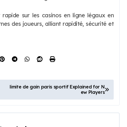
t rapide sur les casinos en ligne légaux en
es des joueurs, alliant rapidité, sécurité et
limite de gain paris sportif Explained for N
ew Players