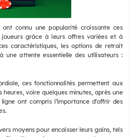
 joueurs grâce à leurs offres variées et à
ces caractéristiques, les options de retrait
 une attente essentielle des utilisateurs :
rdiale, ces fonctionnalités permettent aux
es heures, voire quelques minutes, après une
ligne ont compris l’importance d’offrir des
es.
ivers moyens pour encaisser leurs gains, tels