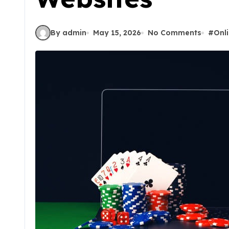
By admin
May 15, 2026
No Comments
#
Onl