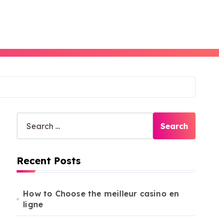
S
e
a
r
Recent Posts
c
h
f
o
How to Choose the meilleur casino en
r
ligne
: