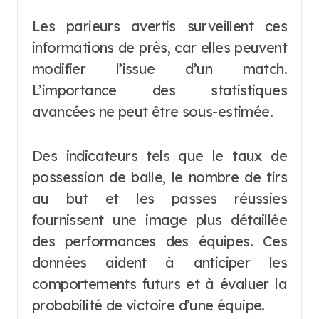
Les parieurs avertis surveillent ces
informations de près, car elles peuvent
modifier l’issue d’un match.
L’importance des statistiques
avancées ne peut être sous-estimée.
Des indicateurs tels que le taux de
possession de balle, le nombre de tirs
au but et les passes réussies
fournissent une image plus détaillée
des performances des équipes. Ces
données aident à anticiper les
comportements futurs et à évaluer la
probabilité de victoire d’une équipe.