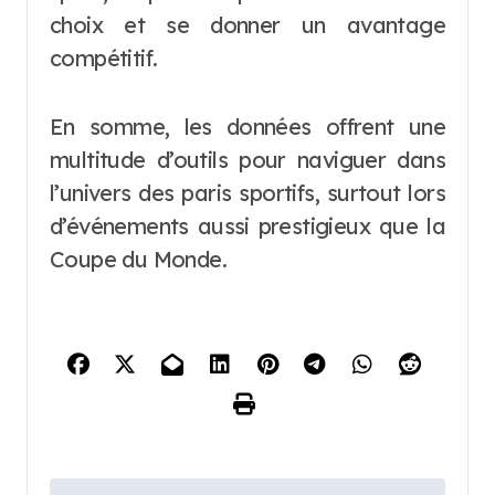
choix et se donner un avantage
compétitif.
En somme, les données offrent une
multitude d’outils pour naviguer dans
l’univers des paris sportifs, surtout lors
d’événements aussi prestigieux que la
Coupe du Monde.
P