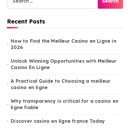
e
a
r
Recent Posts
c
h
f
o
How to Find the Meilleur Casino en Ligne in
r
2026
:
Unlock Winning Opportunities with Meilleur
Casino En Ligne
A Practical Guide to Choosing a meilleur
casino en ligne
Why transparency is critical for a casino en
ligne fiable
Discover casino en ligne france Today