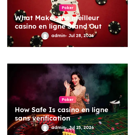
Poker
What Makes the meilleur
casino en ligne Stand Out
admin
Jul 28, 2026
Poker
How Safe Is casino en ligne
sans verification
admin
Jul 25, 2026