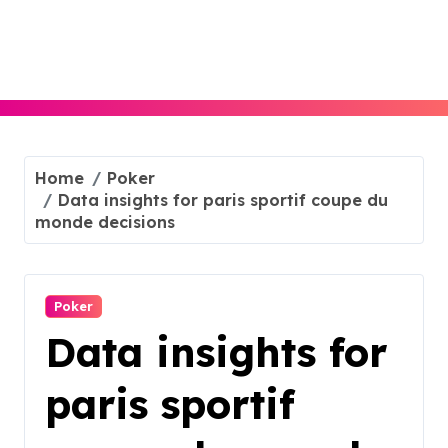
Skip
to
content
Home
Poker
Data insights for paris sportif coupe du
monde decisions
Poker
Data insights for
paris sportif