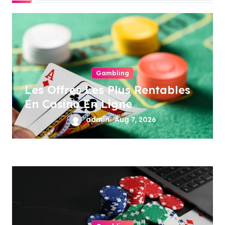
t
i
o
n
Gambling
Les Offres Les Plus Rentables
En Casino En Ligne
admin
Aug 7, 2026