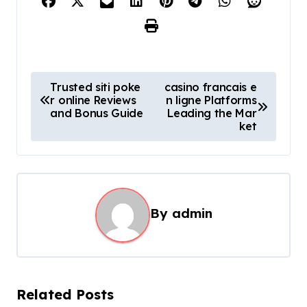
P
Trusted siti poke
casino francais e
r online Reviews
n ligne Platforms
o
and Bonus Guide
Leading the Mar
s
ket
t
n
a
By
admin
v
i
g
a
Related Posts