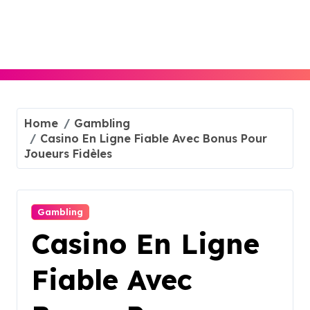
Skip
to
content
Home
Gambling
Casino En Ligne Fiable Avec Bonus Pour
Joueurs Fidèles
Gambling
Casino En Ligne
Fiable Avec