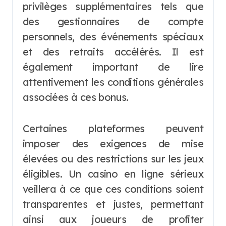
privilèges supplémentaires tels que
des gestionnaires de compte
personnels, des événements spéciaux
et des retraits accélérés. Il est
également important de lire
attentivement les conditions générales
associées à ces bonus.
Certaines plateformes peuvent
imposer des exigences de mise
élevées ou des restrictions sur les jeux
éligibles. Un casino en ligne sérieux
veillera à ce que ces conditions soient
transparentes et justes, permettant
ainsi aux joueurs de profiter