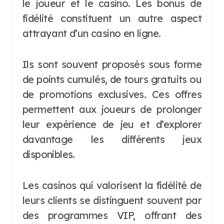
le joueur et le casino. Les bonus de
fidélité constituent un autre aspect
attrayant d’un casino en ligne.
Ils sont souvent proposés sous forme
de points cumulés, de tours gratuits ou
de promotions exclusives. Ces offres
permettent aux joueurs de prolonger
leur expérience de jeu et d’explorer
davantage les différents jeux
disponibles.
Les casinos qui valorisent la fidélité de
leurs clients se distinguent souvent par
des programmes VIP, offrant des