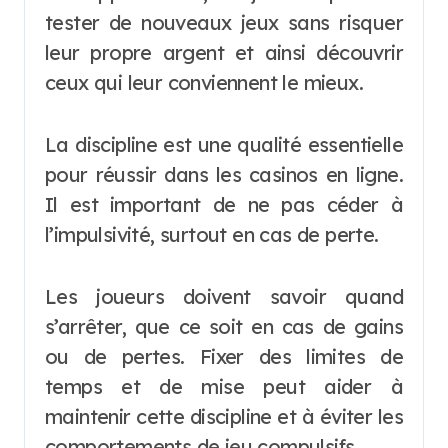
tester de nouveaux jeux sans risquer
leur propre argent et ainsi découvrir
ceux qui leur conviennent le mieux.
La discipline est une qualité essentielle
pour réussir dans les casinos en ligne.
Il est important de ne pas céder à
l’impulsivité, surtout en cas de perte.
Les joueurs doivent savoir quand
s’arrêter, que ce soit en cas de gains
ou de pertes. Fixer des limites de
temps et de mise peut aider à
maintenir cette discipline et à éviter les
comportements de jeu compulsifs.