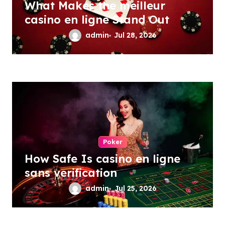
What Makes the meilleur
casino en ligne Stand Out
admin
Jul 28, 2026
Poker
How Safe Is casino en ligne
sans verification
admin
Jul 25, 2026