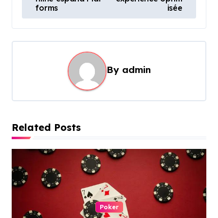
s
forms
isée
t
n
a
By
admin
v
i
g
a
Related Posts
t
i
o
n
Poker