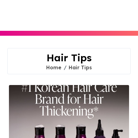
Skip
to
content
Hair Tips
Home
Hair Tips