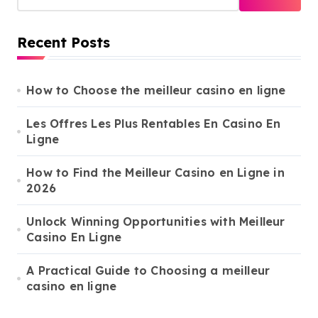
a
r
Recent Posts
c
h
f
o
How to Choose the meilleur casino en ligne
r
:
Les Offres Les Plus Rentables En Casino En
Ligne
How to Find the Meilleur Casino en Ligne in
2026
Unlock Winning Opportunities with Meilleur
Casino En Ligne
A Practical Guide to Choosing a meilleur
casino en ligne