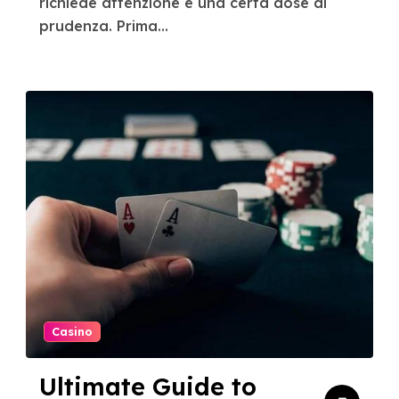
richiede attenzione e una certa dose di
prudenza. Prima...
Casino
Ultimate Guide to