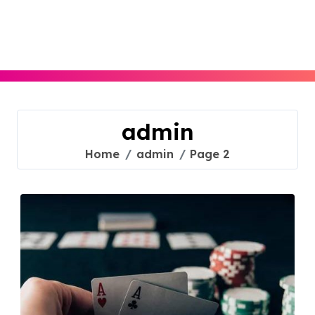
Skip
to
content
admin
Home
admin
Page 2