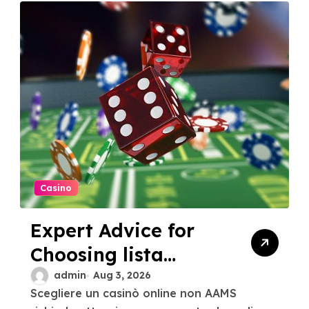
Casino
Expert Advice for
Choosing lista
casino online non
admin
Aug 3, 2026
Scegliere un casinò online non AAMS
AAMS