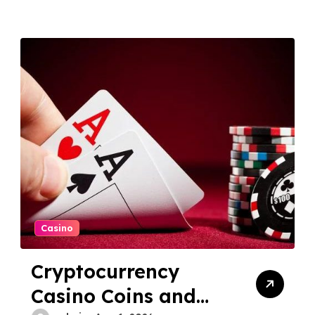
Casino
Cryptocurrency
Casino Coins and