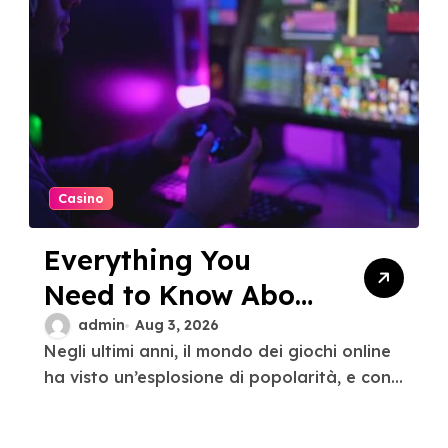
Casino
Everything You
Need to Know About
lista casino online
admin
Aug 3, 2026
Negli ultimi anni, il mondo dei giochi online
non AAMS
ha visto un’esplosione di popolarità, e con...