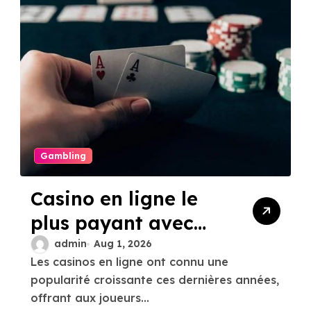
Gambling
Casino en ligne le
plus payant avec
jeux certifiés
admin
Aug 1, 2026
Les casinos en ligne ont connu une
popularité croissante ces dernières années,
offrant aux joueurs...