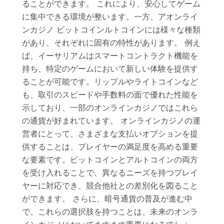
ることができます。 これにより、安心してゲーム
に集中できる環境が整います。一方、アオンライ
ンカジノ ビットコインルトコインには様々な種類
があり、それぞれに固有の特性があります。 例え
ば、イーサリアムはスマートコントラクト機能を
持ち、特定のゲームにおいて新しい体験を提供す
ることが可能です。リップルやライトコインなど
も、取引のスピードや手数料の面で優れた性能を
示しており、一部のオンラインカジノではこれら
の通貨が好まれています。 オンラインカジノの運
営者にとって、さまざまな支払いオプションを提
供することは、プレイヤーの満足度を高める重要
な要素です。ビットコインとアルトコインの両方
を受け入れることで、異なるニーズを持つプレイ
ヤーに対応でき、競合他社との差別化を図ること
ができます。 さらに、暗号通貨の普及が進む中
で、これらの選択肢を持つことは、未来のオンラ