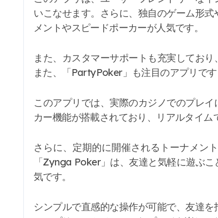
いこなせます。さらに、独自のゲーム形式
メントやスピードポーカーが人気です。
また、カスタマーサポートも充実しており
また、「PartyPoker」も注目のアプリで
このアプリでは、実際のカジノでのプレイ
カー機能が搭載されており、リアルタイム
さらに、定期的に開催されるトーナメン
「Zynga Poker」は、友達と気軽に
気です。
シンプルで直感的な操作が可能で、友達を