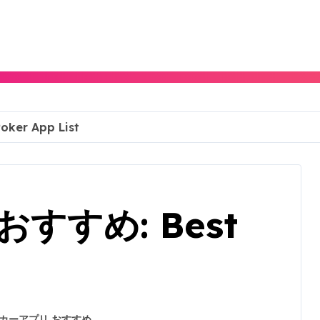
er App List
すすめ: Best
カーアプリ おすすめ