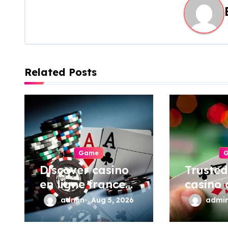
n
a
v
Related Posts
i
g
a
t
Game
i
Discover casino
Trusted
o
en ligne france
casino 
Today
Option
n
admin
Aug 5, 2026
admi