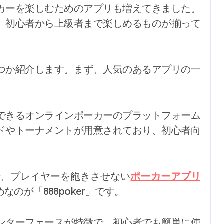
、初心者から上級者まで楽しめるものが揃って
つか紹介します。まず、人気のあるアプリの一
できるオンラインポーカーのプラットフォーム
ドやトーナメントが用意されており、初心者向
で、プレイヤーを飽きさせない
ポーカーアプリ
のが「888poker」です。
ンターフェースが特徴で、初心者でも簡単に使