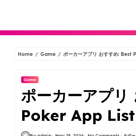
Skip
to
content
Home
Game
ポーカーアプリ おすすめ: Best Pok
Game
ポーカーアプリ お
Poker App List
By admin
May 25, 2026
No Comments
#
ポー