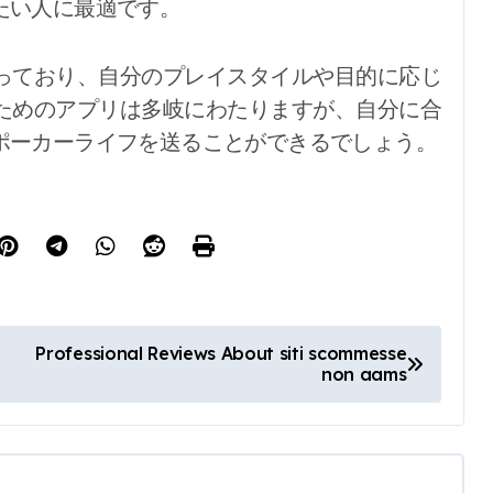
たい人に最適です。
っており、自分のプレイスタイルや目的に応じ
ためのアプリは多岐にわたりますが、自分に合
ポーカーライフを送ることができるでしょう。
Professional Reviews About siti scommesse
non aams